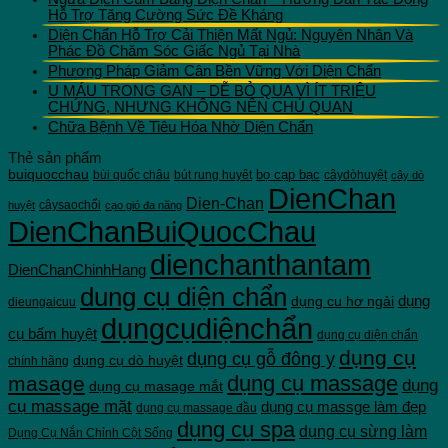
210.000 VNĐ
Hỗ Trợ Tăng Cường Sức Đề Kháng
Diện Chẩn Hỗ Trợ Cải Thiện Mất Ngủ: Nguyên Nhân Và
Phác Đồ Chăm Sóc Giấc Ngủ Tại Nhà
Phương Pháp Giảm Cân Bền Vững Với Diện Chẩn
U MÁU TRONG GAN – DỄ BỎ QUA VÌ ÍT TRIỆU
CHỨNG, NHƯNG KHÔNG NÊN CHỦ QUAN
Chữa Bệnh Về Tiêu Hóa Nhờ Diện Chẩn
Thẻ sản phẩm
buiquocchau
bọ cạp bạc
bùi quốc châu
bút rung huyêt
câydòhuyệt
cây dò
DienChan
Dien-Chan
câysaochổi
huyệt
cạo gió đa năng
DienChanBuiQuocChau
dienchanthantam
DienChanChinhHang
dung cụ diện chẩn
dụng cu hơ ngải
dụng
dieungaicuu
dụngcụdiệnchẩn
cụ bấm huyệt
dụng cụ diện chẩn
dụng cụ
dụng cụ gỗ đông y
dụng cụ dò huyệt
chính hãng
dụng cụ massage
masage
dụng
dụng cụ masage mắt
cụ massage mặt
dụng cụ massge làm đẹp
dụng cụ massage đầu
dụng cụ spa
dụng cụ sừng làm
Dụng Cụ Nắn Chỉnh Cột Sống