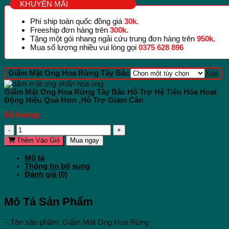
KHUYẾN MÃI
Phí ship toàn quốc đồng giá
30k.
Freeship đơn hàng trên
300k.
Tặng một gói nhang ngải cứu trung đơn hàng trên
950k.
Mua số lượng nhiều vui lòng gọi
0375 628 896
Giấm Mật Ong Hoa Rừng Tây Bắc
Xóa
Giấm Mật Ong Hoa Rừng Tây Bắc Hỗ Trợ Hệ Tiêu Hóa Hoạt
Động Hiệu Quả Hơn ,Hỗ Trợ Giảm Cân
Số lượng:
Giấm
Mật
Thêm Vào Giỏ
Mua ngay
Ong
Hoa
Mô tả
Rừng
Thông tin bổ sung
Tây
Đánh giá (0)
Bắc
Hỗ
Trợ
Hệ
Mô Tả Sản Phẩm
Tiêu
Hóa
Hoạt
– Tên sản phẩm: Giấm Mật Ong Hoa Rừng
Động