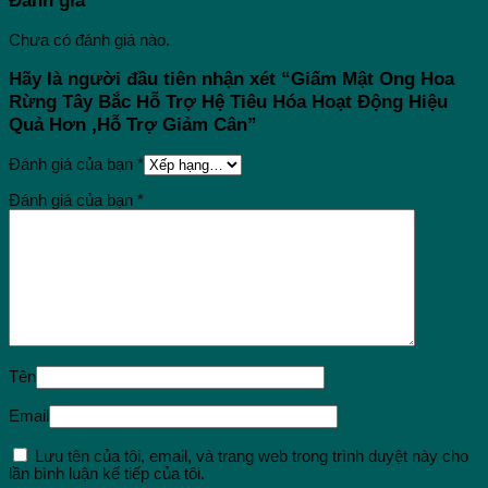
Đánh giá
Chưa có đánh giá nào.
Hãy là người đầu tiên nhận xét “Giấm Mật Ong Hoa
Rừng Tây Bắc Hỗ Trợ Hệ Tiêu Hóa Hoạt Động Hiệu
Quả Hơn ,Hỗ Trợ Giảm Cân”
Đánh giá của bạn
*
Đánh giá của bạn
*
Tên
Email
Lưu tên của tôi, email, và trang web trong trình duyệt này cho
lần bình luận kế tiếp của tôi.