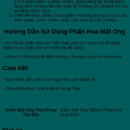
1:3 (1 phần giấm, 3 phần nước), dùng bông tẩy trang thấm
dung dịch và thoa đều lên mặt, để khoảng 10-15 phút rồi rửa
lại bằng nước sạch.
Chế biến thực phẩm: Dùng giấm mật ong làm gia vị cho các
món salad, nước chấm, hoặc các món ăn cần vị chua
Hướng Dẫn Sử Dụng Phấn Hoa Mật Ong
– Có thể ăn phấn hoa trực tiếp hoặc pha với nước sôi để uống,
ngâm rượu hoặc trộn với mật ong để dùng.
– Hoặc có thể dùng để đắp mặt nạ, cho vào cùng với sữa chua.
Cam kết:
– Bảo hành: đổi chiếc mới ngay nếu sản phẩm lỗi.
– Sản phẩm được sản xuất từ sừng Trâu
Giấm Mật Ong 500ml, Phấn Hoa
Giấm Mật Ong Hoa Rừng
Ong 200G
Tây Bắc