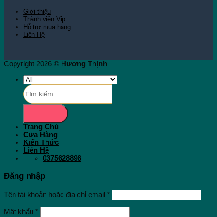
Giới thiệu
Thành viên Vip
Hỗ trợ mua hàng
Liên Hệ
Copyright 2026 ©
Hương Thịnh
Tìm
kiếm:
Trang Chủ
Cửa Hàng
Kiến Thức
Liên Hệ
0375628896
Đăng nhập
Tên tài khoản hoặc địa chỉ email
*
Mật khẩu
*