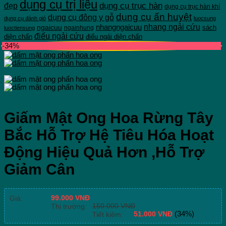
dụng cụ trị liệu
dụng cụ trục hàn
đẹp
dụng cụ trục hàn khí
dụng cụ ấn huyệt
dụng cụ đông y gỗ
dụng cụ đánh gió
luocsung
nhang ngải cứu
ngaicuu
nhangngaicuu
sách
ngainhung
luoctiensung
điếu ngải cứu
diện chẩn
điếu ngải diện chẩn
-34%
Giấm Mật Ong Hoa Rừng Tây
Bắc Hỗ Trợ Hệ Tiêu Hóa Hoạt
Động Hiệu Quả Hơn ,Hỗ Trợ
Giảm Cân
99.000
VNĐ
Giá:
150.000
VNĐ
Thị trường:
51.000
VNĐ
(34%)
Tiết kiệm: