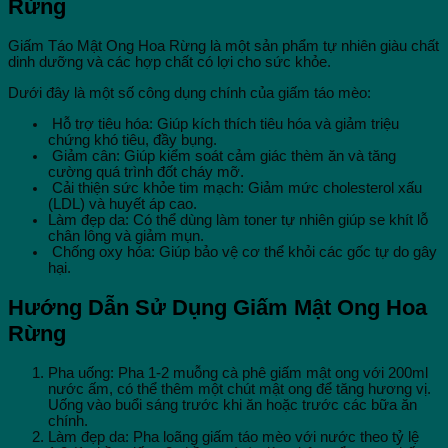
Rừng
Giấm Táo Mật Ong Hoa Rừng là một sản phẩm tự nhiên giàu chất
dinh dưỡng và các hợp chất có lợi cho sức khỏe.
Dưới đây là một số công dụng chính của giấm táo mèo:
Hỗ trợ tiêu hóa: Giúp kích thích tiêu hóa và giảm triệu
chứng khó tiêu, đầy bụng.
Giảm cân: Giúp kiểm soát cảm giác thèm ăn và tăng
cường quá trình đốt cháy mỡ.
Cải thiện sức khỏe tim mạch: Giảm mức cholesterol xấu
(LDL) và huyết áp cao.
Làm đẹp da: Có thể dùng làm toner tự nhiên giúp se khít lỗ
chân lông và giảm mụn.
Chống oxy hóa: Giúp bảo vệ cơ thể khỏi các gốc tự do gây
hại.
Hướng Dẫn Sử Dụng Giấm Mật Ong Hoa
Rừng
Pha uống: Pha 1-2 muỗng cà phê giấm mật ong với 200ml
nước ấm, có thể thêm một chút mật ong để tăng hương vị.
Uống vào buổi sáng trước khi ăn hoặc trước các bữa ăn
chính.
Làm đẹp da: Pha loãng giấm táo mèo với nước theo tỷ lệ