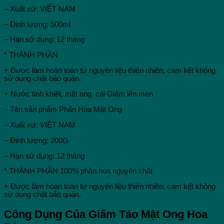
Hiệu
– Xuất xứ: VIỆT NAM
Quả
Hơn
– Định lượng: 500ml
,Hỗ
Trợ
– Hạn sử dụng: 12 tháng
Giảm
Cân
* THÀNH PHẦN
số
lượng
+ Được làm hoàn toàn từ nguyên liệu thiên nhiên, cam kết không
sử dụng chất bảo quản.
+ Nước tinh khiết, mật ong. cái Giấm lên men
– Tên sản phẩm Phấn Hoa Mật Ong
– Xuất xứ: VIỆT NAM
– Định lượng: 200G
– Hạn sử dụng: 12 tháng
* THÀNH PHẦN 100% phần hoa nguyên chất
+ Được làm hoàn toàn từ nguyên liệu thiên nhiên, cam kết không
sử dụng chất bảo quản.
Công Dụng Của Giấm Táo Mật Ong Hoa