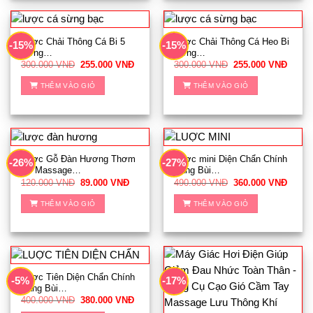
chọn
trên
trang
Lược Chải Thông Cá Bi 5
Lược Chải Thông Cá Heo Bi
-15%
-15%
Sừng…
Sừng…
sản
Giá
Giá
Giá
Giá
300.000
VNĐ
255.000
VNĐ
300.000
VNĐ
255.000
VNĐ
phẩm
gốc
hiện
gốc
hiện
là:
tại
là:
tại
THÊM VÀO GIỎ
THÊM VÀO GIỎ
300.000 VNĐ.
là:
300.000 VNĐ.
là:
255.000 VNĐ.
255.0
Lược Gỗ Đàn Hương Thơm
Lược mini Diện Chẩn Chính
-26%
-27%
Đỏ Massage…
Hãng Bùi…
Giá
Giá
Giá
Giá
120.000
VNĐ
89.000
VNĐ
490.000
VNĐ
360.000
VNĐ
gốc
hiện
gốc
hiện
là:
tại
là:
tại
THÊM VÀO GIỎ
THÊM VÀO GIỎ
120.000 VNĐ.
là:
490.000 VNĐ.
là:
89.000 VNĐ.
360.0
Lược Tiên Diện Chẩn Chính
-5%
-17%
Hãng Bùi…
Giá
Giá
400.000
VNĐ
380.000
VNĐ
gốc
hiện