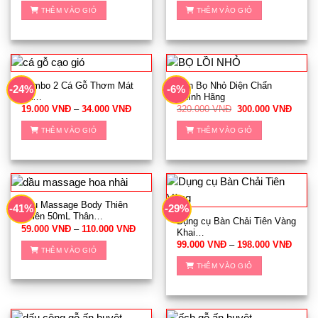
là:
tại
là:
tại
THÊM VÀO GIỎ
THÊM VÀO GIỎ
620.000 VNĐ.
là:
280.000 VNĐ.
là:
580.000 VNĐ.
199.0
Combo 2 Cá Gỗ Thơm Mát
Con Bọ Nhỏ Diện Chẩn
-24%
-6%
Xa…
Chính Hãng
Khoảng
Giá
Giá
19.000
VNĐ
–
34.000
VNĐ
320.000
VNĐ
300.000
VNĐ
giá:
gốc
hiện
Sản
từ
là:
tại
THÊM VÀO GIỎ
THÊM VÀO GIỎ
phẩm
19.000 VNĐ
320.000 VNĐ.
là:
đến
300.0
này
34.000 VNĐ
có
nhiều
biến
thể.
Dầu Massage Body Thiên
-41%
-29%
Nhiên 50mL Thân…
Các
Dụng cụ Bàn Chải Tiên Vàng
Khoảng
59.000
VNĐ
–
110.000
VNĐ
Khai…
tùy
giá:
Sản
Khoản
99.000
VNĐ
–
198.000
VNĐ
từ
chọn
THÊM VÀO GIỎ
giá:
phẩm
59.000 VNĐ
Sản
từ
có
đến
THÊM VÀO GIỎ
này
phẩm
99.00
110.000 VNĐ
thể
đến
có
này
198.0
được
nhiều
có
chọn
biến
nhiều