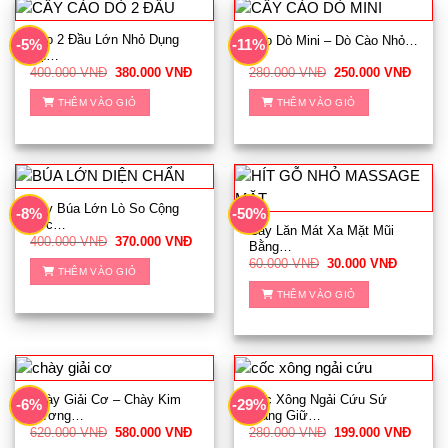
Cào 2 Đầu Lớn Nhỏ Dụng
Cào Dò Mini – Dò Cào Nhỏ…
-5%
-11%
Cụ…
Giá
Giá
Giá
Giá
400.000
VNĐ
380.000
VNĐ
280.000
VNĐ
250.000
VNĐ
gốc
hiện
gốc
hiện
là:
tại
là:
tại
THÊM VÀO GIỎ
THÊM VÀO GIỎ
400.000 VNĐ.
là:
280.000 VNĐ.
là:
380.000 VNĐ.
250.0
Cây Búa Lớn Lò So Cộng
-8%
-50%
Lực…
Cây Lăn Mát Xa Mặt Mũi
Giá
Giá
400.000
VNĐ
370.000
VNĐ
Bằng…
gốc
hiện
Giá
Giá
60.000
VNĐ
30.000
VNĐ
là:
tại
THÊM VÀO GIỎ
gốc
hiện
400.000 VNĐ.
là:
là:
tại
370.000 VNĐ.
THÊM VÀO GIỎ
60.000 VNĐ.
là:
30.000 
Chày Giải Cơ – Chày Kim
Cốc Xông Ngải Cứu Sứ
-6%
-29%
Cương…
Trắng Giữ…
Giá
Giá
Giá
Giá
620.000
VNĐ
580.000
VNĐ
280.000
VNĐ
199.000
VNĐ
gốc
hiện
gốc
hiện