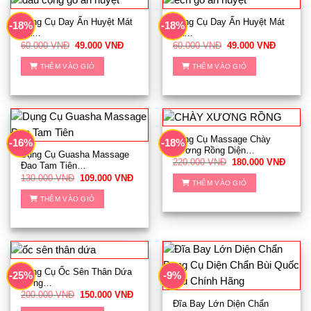
trên
thể.
biến
trang
Các
thể.
Dụng Cụ Day Ấn Huyệt Mát
Dụng Cụ Day Ấn Huyệt Mát
-18%
-18%
sản
Xa…
Xa…
tùy
Các
phẩm
Giá
Giá
Giá
Giá
60.000
VNĐ
49.000
VNĐ
60.000
VNĐ
49.000
VNĐ
chọn
tùy
gốc
hiện
gốc
hiện
là:
tại
là:
tại
có
chọn
THÊM VÀO GIỎ
THÊM VÀO GIỎ
60.000 VNĐ.
là:
60.000 VNĐ.
là:
thể
có
49.000 VNĐ.
49.000 
được
thể
chọn
được
trên
chọn
trang
trên
Dụng Cụ Massage Chày
-16%
-18%
sản
trang
Xương Rồng Diện…
Dụng Cụ Guasha Massage
phẩm
sản
Giá
Giá
220.000
VNĐ
180.000
VNĐ
Đao Tam Tiên…
gốc
hiện
phẩm
Giá
Giá
130.000
VNĐ
109.000
VNĐ
là:
tại
THÊM VÀO GIỎ
gốc
hiện
220.000 VNĐ.
là:
là:
tại
180.0
THÊM VÀO GIỎ
130.000 VNĐ.
là:
109.000 VNĐ.
Dụng Cụ Ốc Sên Thân Dứa
-25%
-9%
Sừng…
Giá
Giá
200.000
VNĐ
150.000
VNĐ
gốc
hiện
Đĩa Bay Lớn Diện Chẩn