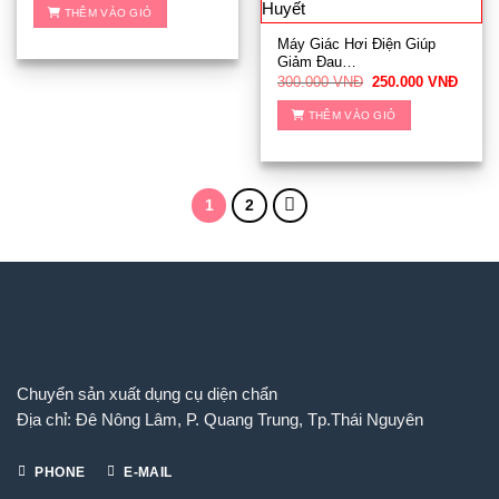
là:
tại
THÊM VÀO GIỎ
400.000 VNĐ.
là:
380.000 VNĐ.
Máy Giác Hơi Điện Giúp
Giảm Đau…
Giá
Giá
300.000
VNĐ
250.000
VNĐ
gốc
hiện
là:
tại
THÊM VÀO GIỎ
300.000 VNĐ.
là:
250.0
1
2
Chuyển sản xuất dụng cụ diện chẩn
Địa chỉ: Đê Nông Lâm, P. Quang Trung, Tp.Thái Nguyên
PHONE
E-MAIL