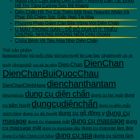
Ngừa Dịch Cúm Bằng Diện Chẩn – Hướng Dẫn Tác Động
210.000 VNĐ
Hỗ Trợ Tăng Cường Sức Đề Kháng
Diện Chẩn Hỗ Trợ Cải Thiện Mất Ngủ: Nguyên Nhân Và
Phác Đồ Chăm Sóc Giấc Ngủ Tại Nhà
Phương Pháp Giảm Cân Bền Vững Với Diện Chẩn
U MÁU TRONG GAN – DỄ BỎ QUA VÌ ÍT TRIỆU
CHỨNG, NHƯNG KHÔNG NÊN CHỦ QUAN
Chữa Bệnh Về Tiêu Hóa Nhờ Diện Chẩn
Thẻ sản phẩm
buiquocchau
bọ cạp bạc
bùi quốc châu
bút rung huyêt
câydòhuyệt
cây dò
DienChan
Dien-Chan
câysaochổi
huyệt
cạo gió đa năng
DienChanBuiQuocChau
dienchanthantam
DienChanChinhHang
dung cụ diện chẩn
dụng cu hơ ngải
dụng
dieungaicuu
dụngcụdiệnchẩn
cụ bấm huyệt
dụng cụ diện chẩn
dụng cụ
dụng cụ gỗ đông y
dụng cụ dò huyệt
chính hãng
dụng cụ massage
masage
dụng
dụng cụ masage mắt
cụ massage mặt
dụng cụ massge làm đẹp
dụng cụ massage đầu
dụng cụ spa
dụng cụ sừng làm
Dụng Cụ Nắn Chỉnh Cột Sống