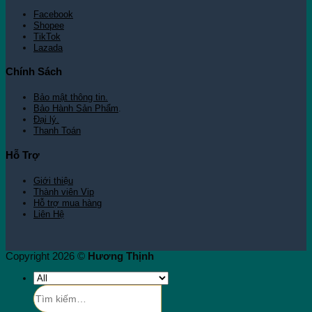
Facebook
Shopee
TikTok
Lazada
Chính Sách
Bảo mật thông tin.
Bảo Hành Sản Phẩm
.
Đại lý.
Thanh Toán
Hỗ Trợ
Giới thiệu
Thành viên Vip
Hỗ trợ mua hàng
Liên Hệ
Copyright 2026 ©
Hương Thịnh
Tìm
kiếm: