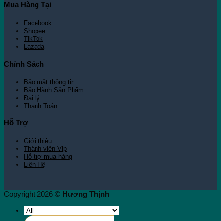
Mua Hàng Tại
Facebook
Shopee
TikTok
Lazada
Chính Sách
Bảo mật thông tin.
Bảo Hành Sản Phẩm
.
Đại lý.
Thanh Toán
Hỗ Trợ
Giới thiệu
Thành viên Vip
Hỗ trợ mua hàng
Liên Hệ
Copyright 2026 ©
Hương Thịnh
Tìm