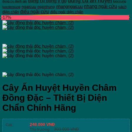
dụng cụ ấn huyệt
dụng cụ đông y gỗ
dụng cụ đánh gió
luocsung
nhang ngải cứu
ngaicuu
nhangngaicuu
sách
ngainhung
luoctiensung
điếu ngải cứu
diện chẩn
điếu ngải diện chẩn
-17%
Cây Ấn Huyệt Huyền Châm
Đồng Đặc – Thiết Bị Diện
Chẩn Chính Hãng
248.000
VNĐ
Giá:
300.000
VNĐ
Thị trường: