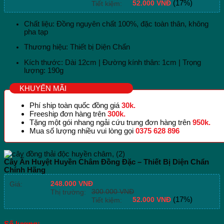
52.000
VNĐ
(17%)
Tiết kiệm:
Chất liệu: Đồng nguyên chất 100%, đặc toàn thân, không
pha tạp
Thương hiệu: Thiết bị Diện Chẩn
Kích thước: Dài 12cm | Đường kính thân: 1cm | Trọng
lượng: 190g
KHUYẾN MÃI
Phí ship toàn quốc đồng giá
30k.
Freeship đơn hàng trên
300k.
Tặng một gói nhang ngải cứu trung đơn hàng trên
950k.
Mua số lượng nhiều vui lòng gọi
0375 628 896
Cây Ấn Huyệt Huyền Châm Đồng Đặc – Thiết Bị Diện Chẩn
Chính Hãng
248.000
VNĐ
Giá:
300.000
VNĐ
Thị trường:
52.000
VNĐ
(17%)
Tiết kiệm: