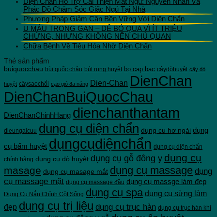
Diện Chẩn Hỗ Trợ Cải Thiện Mất Ngủ: Nguyên Nhân Và
Phác Đồ Chăm Sóc Giấc Ngủ Tại Nhà
Phương Pháp Giảm Cân Bền Vững Với Diện Chẩn
U MÁU TRONG GAN – DỄ BỎ QUA VÌ ÍT TRIỆU
CHỨNG, NHƯNG KHÔNG NÊN CHỦ QUAN
Chữa Bệnh Về Tiêu Hóa Nhờ Diện Chẩn
Thẻ sản phẩm
buiquocchau
bọ cạp bạc
bùi quốc châu
bút rung huyêt
câydòhuyệt
cây dò
DienChan
Dien-Chan
câysaochổi
huyệt
cạo gió đa năng
DienChanBuiQuocChau
dienchanthantam
DienChanChinhHang
dung cụ diện chẩn
dụng cu hơ ngải
dụng
dieungaicuu
dụngcụdiệnchẩn
cụ bấm huyệt
dụng cụ diện chẩn
dụng cụ
dụng cụ gỗ đông y
dụng cụ dò huyệt
chính hãng
dụng cụ massage
masage
dụng
dụng cụ masage mắt
cụ massage mặt
dụng cụ massge làm đẹp
dụng cụ massage đầu
dụng cụ spa
dụng cụ sừng làm
Dụng Cụ Nắn Chỉnh Cột Sống
dụng cụ trị liệu
dụng cụ trục hàn
đẹp
dụng cụ trục hàn khí