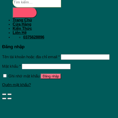
kiếm:
Trang Chủ
Cửa Hàng
Kiến Thức
Liên Hệ
0375628896
Đăng nhập
Tên tài khoản hoặc địa chỉ email
*
Mật khẩu
*
Ghi nhớ mật khẩu
Đăng nhập
Quên mật khẩu?