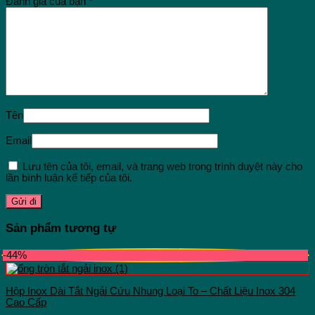
Đánh giá của bạn
*
Tên
Email
Lưu tên của tôi, email, và trang web trong trình duyệt này cho
lần bình luận kế tiếp của tôi.
Sản phẩm tương tự
-44%
Hộp Inox Dài Tắt Ngải Cứu Nhung Loại To – Chất Liệu Inox 304
Cao Cấp