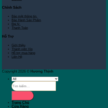
Chính Sách
Bảo mật thông tin.
Bảo Hành Sản Phẩm
.
Đại lý.
Thanh Toán
Hỗ Trợ
Giới thiệu
Thành viên Vip
Hỗ trợ mua hàng
Liên Hệ
Copyright 2026 ©
Hương Thịnh
Tìm
kiếm:
Trang Chủ
Cửa Hàng