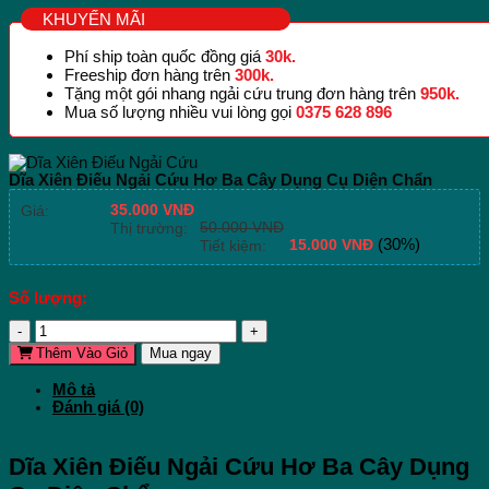
KHUYẾN MÃI
Phí ship toàn quốc đồng giá
30k.
Freeship đơn hàng trên
300k.
Tặng một gói nhang ngải cứu trung đơn hàng trên
950k.
Mua số lượng nhiều vui lòng gọi
0375 628 896
Dĩa Xiên Điếu Ngải Cứu Hơ Ba Cây Dụng Cụ Diện Chẩn
35.000
VNĐ
Giá:
50.000
VNĐ
Thị trường:
15.000
VNĐ
(30%)
Tiết kiệm:
Số lượng:
Dĩa
Xiên
Thêm Vào Giỏ
Mua ngay
Điếu
Ngải
Mô tả
Cứu
Đánh giá (0)
Hơ
Ba
Cây
Dụng
Dĩa Xiên Điếu Ngải Cứu Hơ Ba Cây Dụng
Cụ