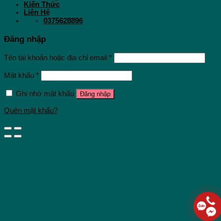
Kiến Thức
Liên Hệ
0375628896
Đăng nhập
Tên tài khoản hoặc địa chỉ email
*
Mật khẩu
*
Ghi nhớ mật khẩu
Đăng nhập
Quên mật khẩu?