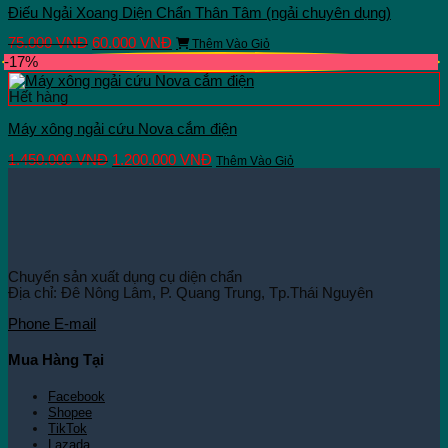
đến
nhiều
Điếu Ngải Xoang Diện Chẩn Thân Tâm (ngải chuyên dụng)
250.000 VNĐ
biến
thể.
Giá
Giá
75.000
VNĐ
60.000
VNĐ
Thêm Vào Giỏ
Các
gốc
hiện
-17%
tùy
là:
tại
chọn
75.000 VNĐ.
là:
Hết hàng
có
60.000 VNĐ.
thể
Máy xông ngải cứu Nova cắm điện
được
chọn
Giá
Giá
1.450.000
VNĐ
1.200.000
VNĐ
Thêm Vào Giỏ
trên
gốc
hiện
trang
là:
tại
sản
1.450.000 VNĐ.
là:
phẩm
1.200.000 VNĐ.
Chuyển sản xuất dụng cụ diện chẩn
Địa chỉ: Đê Nông Lâm, P. Quang Trung, Tp.Thái Nguyên
Phone
E-mail
Mua Hàng Tại
Facebook
Shopee
TikTok
Lazada