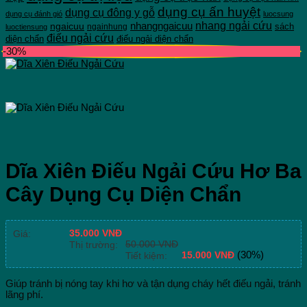
dụng cụ ấn huyệt
dụng cụ đông y gỗ
dụng cụ đánh gió
luocsung
nhang ngải cứu
ngaicuu
nhangngaicuu
sách
ngainhung
luoctiensung
điếu ngải cứu
diện chẩn
điếu ngải diện chẩn
-30%
Dĩa Xiên Điếu Ngải Cứu Hơ Ba
Cây Dụng Cụ Diện Chẩn
35.000
VNĐ
Giá:
50.000
VNĐ
Thị trường:
15.000
VNĐ
(30%)
Tiết kiệm:
Giúp tránh bị nóng tay khi hơ và tận dụng cháy hết điếu ngải, tránh
lãng phí.