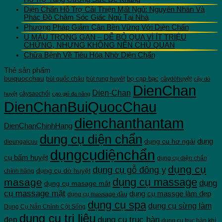
Diện Chẩn Hỗ Trợ Cải Thiện Mất Ngủ: Nguyên Nhân Và
Phác Đồ Chăm Sóc Giấc Ngủ Tại Nhà
Phương Pháp Giảm Cân Bền Vững Với Diện Chẩn
U MÁU TRONG GAN – DỄ BỎ QUA VÌ ÍT TRIỆU
CHỨNG, NHƯNG KHÔNG NÊN CHỦ QUAN
Chữa Bệnh Về Tiêu Hóa Nhờ Diện Chẩn
Thẻ sản phẩm
buiquocchau
bọ cạp bạc
bùi quốc châu
bút rung huyêt
câydòhuyệt
cây dò
DienChan
Dien-Chan
câysaochổi
huyệt
cạo gió đa năng
DienChanBuiQuocChau
dienchanthantam
DienChanChinhHang
dung cụ diện chẩn
dụng cu hơ ngải
dụng
dieungaicuu
dụngcụdiệnchẩn
cụ bấm huyệt
dụng cụ diện chẩn
dụng cụ
dụng cụ gỗ đông y
dụng cụ dò huyệt
chính hãng
dụng cụ massage
masage
dụng
dụng cụ masage mắt
cụ massage mặt
dụng cụ massge làm đẹp
dụng cụ massage đầu
dụng cụ spa
dụng cụ sừng làm
Dụng Cụ Nắn Chỉnh Cột Sống
dụng cụ trị liệu
dụng cụ trục hàn
đẹp
dụng cụ trục hàn khí