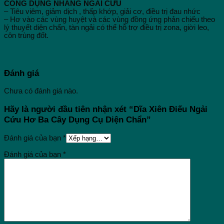
CÔNG DỤNG NHANG NGẢI CỨU
– Tiêu viêm, giảm dịch , thấp khớp, giải cơ, điều trị đau nhức
– Hơ vào các vùng huyệt và các vùng đồng ứng phản chiếu theo
lý thuyết diện chẩn, tàn ngải có thể hỗ trợ điều trị zona, giời leo,
côn trùng đốt.
Đánh giá
Chưa có đánh giá nào.
Hãy là người đầu tiên nhận xét “Dĩa Xiên Điếu Ngải
Cứu Hơ Ba Cây Dụng Cụ Diện Chẩn”
Đánh giá của bạn
*
Đánh giá của bạn
*