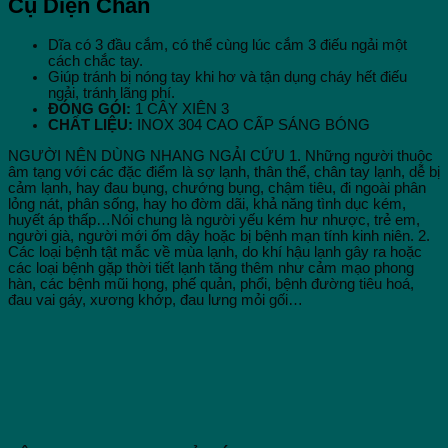
Cụ Diện Chẩn
Diện
Chẩn
số
Dĩa có 3 đầu cắm, có thể cùng lúc cắm 3 điếu ngải một
lượng
cách chắc tay.
Giúp tránh bị nóng tay khi hơ và tận dụng cháy hết điếu
ngải, tránh lãng phí.
ĐÓNG GÓI:
1 CÂY XIÊN 3
CHẤT LIỆU:
INOX 304 CAO CẤP SÁNG BÓNG
NGƯỜI NÊN DÙNG NHANG NGẢI CỨU 1. Những người thuộc
âm tạng với các đặc điểm là sợ lạnh, thân thể, chân tay lạnh, dễ bị
cảm lạnh, hay đau bụng, chướng bụng, chậm tiêu, đi ngoài phân
lỏng nát, phân sống, hay ho đờm dãi, khả năng tình dục kém,
huyết áp thấp…Nói chung là người yếu kém hư nhược, trẻ em,
người già, người mới ốm dậy hoặc bị bệnh mạn tính kinh niên. 2.
Các loại bệnh tật mắc về mùa lạnh, do khí hậu lạnh gây ra hoặc
các loại bệnh gặp thời tiết lạnh tăng thêm như cảm mạo phong
hàn, các bệnh mũi họng, phế quản, phổi, bệnh đường tiêu hoá,
đau vai gáy, xương khớp, đau lưng mỏi gối…