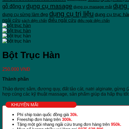
dụng
dụng cụ masage
gỗ đông y
dụng cụ masage mắt
dụng cụ trị liệu
dụng cụ trục hà
dụng cụ sừng làm đẹp
ngải cứu
điếu ngải cứu
sách diện chẩn
điếu ngải diện chẩn
Bột Trục Hàn
250.000
VNĐ
Thành phần
Thảo dược sâm, đương quy, đất tảo cát, natri alginate, g
hợp cùng các kỹ thuật massage, sản phẩm giúp da hấp thụ tố
KHUYẾN MÃI
Phí ship toàn quốc đồng giá
30k.
Freeship đơn hàng trên
300k.
Tặng một gói nhang ngải cứu trung đơn hàng trên
950k.