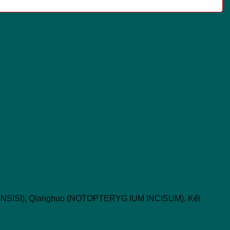
SINENSISI), Qianghuo (NOTOPTERYG IUM INCISUM). Kết