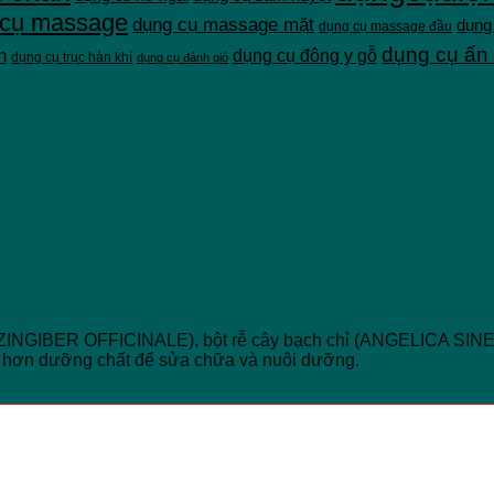
 cụ massage
dụng cụ massage mặt
dụng
dụng cụ massage đầu
dụng cụ ấn
n
dụng cụ đông y gỗ
dụng cụ trục hàn khí
dụng cụ đánh gió
ừng (ZINGIBER OFFICINALE), bột rễ cây bạch chỉ (ANGELICA 
t hơn dưỡng chất để sửa chữa và nuôi dưỡng.