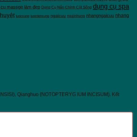
dụng cụ spa
 cụ massge làm đẹp
Dụng Cụ Nắn Chỉnh Cột Sống
 huyệt
nhang
ngaicuu
nhangngaicuu
ngainhung
luocsung
luoctiensung
SINENSISI), Qianghuo (NOTOPTERYG IUM INCISUM). Kết