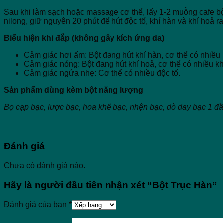
Sau khi làm sạch hoặc massage cơ thể, lấy 1-2 muỗng cafe bột
nilong, giữ nguyên 20 phút để hút độc tố, khí hàn và khí hoả ra
Biểu hiện khi đắp (không gây kích ứng da)
Cảm giác hơi ấm: Bột đang hút khí hàn, cơ thể có nhiều 
Cảm giác nóng: Bột đang hút khí hoả, cơ thể có nhiều kh
Cảm giác ngứa nhẹ: Cơ thể có nhiều độc tố.
Sản phẩm dùng kèm bột năng lượng
Bọ cạp bạc, lược bạc, hoa khế bạc, nhện bạc, dò day bạc 1 đầu
Đánh giá
Chưa có đánh giá nào.
Hãy là người đầu tiên nhận xét “Bột Trục Hàn”
Đánh giá của bạn
*