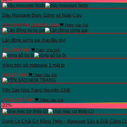
là:
tại
129.000 VNĐ.
là:
89.000 VNĐ.
Dầu Massage Body Gừng và Ngải Cứu
Giá
Giá
Sản
230.000
VNĐ
180.000
VNĐ
Thêm Vào Giỏ
gốc
hiện
phẩm
là:
tại
này
230.000 VNĐ.
là:
có
Lăn đồng sừng gai (hai đầu trụ)
180.000 VNĐ.
nhiều
340.000
VNĐ
biến
Thêm Vào Giỏ
thể.
Các
Vòng tròn gỗ massage 1 mặt bi
tùy
chọn
49.000
VNĐ
Thêm Vào Giỏ
có
thể
được
Yến Sào Nha Trang Nguyên Chất
chọn
trên
3.500.000
VNĐ
Thêm Vào Giỏ
trang
-22%
sản
phẩm
Dụng Cụ Chải Cơ Bằng Thép – Massage Sâu & Giải Căng C