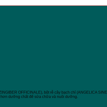
ừng (ZINGIBER OFFICINALE), bột rễ cây bạch chỉ (ANGELICA 
t hơn dưỡng chất để sửa chữa và nuôi dưỡng.