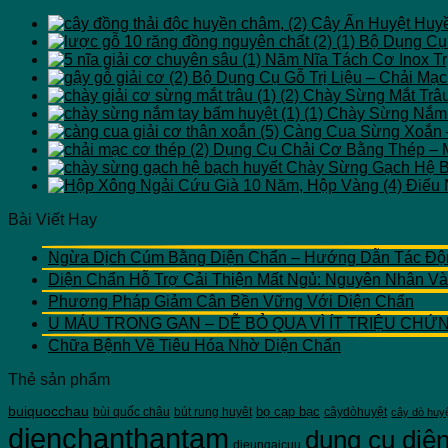
Cây Ấn Huyệt Huy
Bộ Dụng Cụ 
Năm Nĩa Tách Cơ Inox T
Bộ Dụng Cụ Gỗ Trị Liệu – Chải Mạ
Chày Sừng Mắt Trâu
Chày Sừng Nắm 
Càng Cua Sừng Xoắn –
Dụng Cụ Chải Cơ Bằng Thép – 
Chày Sừng Gạch Hệ B
Điếu 
Bài Viết Hay
Ngừa Dịch Cúm Bằng Diện Chẩn – Hướng Dẫn Tác Độ
Diện Chẩn Hỗ Trợ Cải Thiện Mất Ngủ: Nguyên Nhân V
Phương Pháp Giảm Cân Bền Vững Với Diện Chẩn
U MÁU TRONG GAN – DỄ BỎ QUA VÌ ÍT TRIỆU C
Chữa Bệnh Về Tiêu Hóa Nhờ Diện Chẩn
Thẻ sản phẩm
buiquocchau
bọ cạp bạc
bùi quốc châu
bút rung huyêt
câydòhuyệt
cây dò huy
dienchanthantam
dung cụ diệ
dieungaicuu