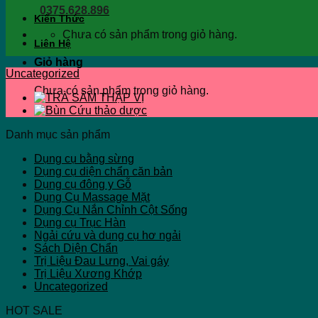
0375.628.896
Kiến Thức
Chưa có sản phẩm trong giỏ hàng.
Liên Hệ
Giỏ hàng
Uncategorized
Chưa có sản phẩm trong giỏ hàng.
Danh mục sản phẩm
Dụng cụ bằng sừng
Dụng cụ diện chẩn căn bản
Dụng cụ đông y Gỗ
Dụng Cụ Massage Mặt
Dụng Cụ Nắn Chỉnh Cột Sống
Dụng cụ Trục Hàn
Ngải cứu và dụng cụ hơ ngải
Sách Diện Chẩn
Trị Liệu Đau Lưng, Vai gáy
Trị Liệu Xương Khớp
Uncategorized
HOT SALE