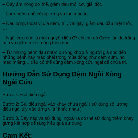
– Gây ấm nóng cơ thể, giảm đau mỏi cơ, giải độc
– Làm mềm chỗ cứng cứng và tan máu tụ
– Đau lưng, thoát vị đĩa đệm, trĩ , vai gáy, giảm đau đầu mệt mỏi,
…
– Ngải cưu còn là một nguyên liệu để chị em có được làn da trắng
mịn và giữ gìn vóc dáng thon gọn.
– Từ những bệnh đau nhức xương khớp ở người già cho đến
những bệnh hay mắc phải trong mùa đông như cảm cúm, ho,
méo miệng… đều có thể dùng đệm xông cứu ngải để chữa trị.
Hướng Dẫn Sử Dụng Đệm Ngồi Xông
Ngải Cứu
Bước 1: Đốt điếu ngải
Bước 2: Gài điếu ngải vào khay chứa ngải ( sử dụng số lượng
điếu ngải tùy vào từng vị trí khác nhau )
Bước 3. Đậy nắp và sử dụng, ngoài ra có thể sử dụng thêm khay
gừng kết hợp để tăng hiệu quả sử dụng
Cam Kết: