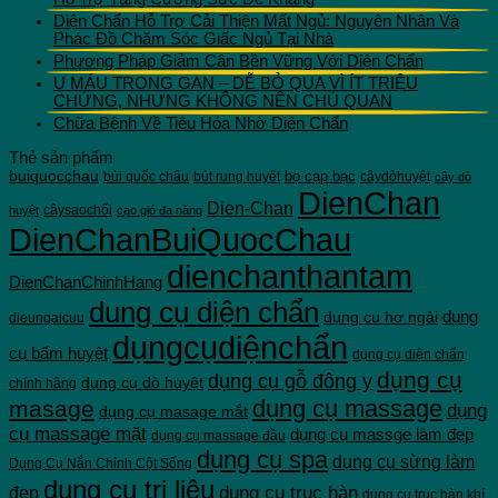
Diện Chẩn Hỗ Trợ Cải Thiện Mất Ngủ: Nguyên Nhân Và
Phác Đồ Chăm Sóc Giấc Ngủ Tại Nhà
Phương Pháp Giảm Cân Bền Vững Với Diện Chẩn
U MÁU TRONG GAN – DỄ BỎ QUA VÌ ÍT TRIỆU
CHỨNG, NHƯNG KHÔNG NÊN CHỦ QUAN
Chữa Bệnh Về Tiêu Hóa Nhờ Diện Chẩn
Thẻ sản phẩm
buiquocchau
bọ cạp bạc
bùi quốc châu
bút rung huyêt
câydòhuyệt
cây dò
DienChan
Dien-Chan
câysaochổi
huyệt
cạo gió đa năng
DienChanBuiQuocChau
dienchanthantam
DienChanChinhHang
dung cụ diện chẩn
dụng cu hơ ngải
dụng
dieungaicuu
dụngcụdiệnchẩn
cụ bấm huyệt
dụng cụ diện chẩn
dụng cụ
dụng cụ gỗ đông y
dụng cụ dò huyệt
chính hãng
dụng cụ massage
masage
dụng
dụng cụ masage mắt
cụ massage mặt
dụng cụ massge làm đẹp
dụng cụ massage đầu
dụng cụ spa
dụng cụ sừng làm
Dụng Cụ Nắn Chỉnh Cột Sống
dụng cụ trị liệu
dụng cụ trục hàn
đẹp
dụng cụ trục hàn khí