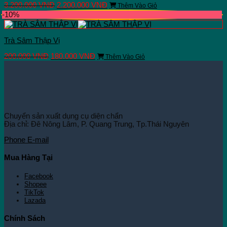
Giá
Giá
3.200.000
VNĐ
2.200.000
VNĐ
Thêm Vào Giỏ
gốc
hiện
-10%
là:
tại
3.200.000 VNĐ.
là:
2.200.000 VNĐ.
Trà Sâm Thập Vị
Giá
Giá
200.000
VNĐ
180.000
VNĐ
Thêm Vào Giỏ
gốc
hiện
là:
tại
200.000 VNĐ.
là:
180.000 VNĐ.
Chuyển sản xuất dụng cụ diện chẩn
Địa chỉ: Đê Nông Lâm, P. Quang Trung, Tp.Thái Nguyên
Phone
E-mail
Mua Hàng Tại
Facebook
Shopee
TikTok
Lazada
Chính Sách