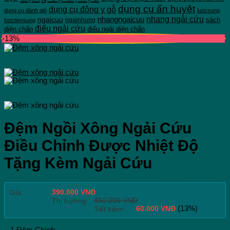
dụng cụ ấn huyệt
dụng cụ đông y gỗ
dụng cụ đánh gió
luocsung
nhang ngải cứu
ngaicuu
nhangngaicuu
sách
ngainhung
luoctiensung
điếu ngải cứu
diện chẩn
điếu ngải diện chẩn
-13%
Đệm Ngồi Xông Ngải Cứu
Điều Chỉnh Được Nhiệt Độ
Tặng Kèm Ngải Cứu
390.000
VNĐ
Giá:
450.000
VNĐ
Thị trường:
60.000
VNĐ
(13%)
Tiết kiệm:
– 1 Đệm Chính