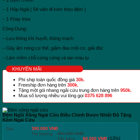
– 1 Hộp Ngải ( 54 viên đi kèm theo đệm )
– 1 Khay Inox
Công Dụng:
– Lưu thông khí huyết, thông mạch
– Gây ấm nóng cơ thể, giảm đau mỏi cơ, giải độc
– Làm mềm chỗ cứng cứng và tan máu tụ
KHUYẾN MÃI
Phí ship toàn quốc đồng giá
30k.
Freeship đơn hàng trên
300k.
Tặng một gói nhang ngải cứu trung đơn hàng trên
950k.
Mua số lượng nhiều vui lòng gọi
0375 628 896
Đệm Ngồi Xông Ngải Cứu Điều Chỉnh Được Nhiệt Độ Tặng
Kèm Ngải Cứu
390.000
VNĐ
Giá:
450.000
VNĐ
Thị trường:
60.000
VNĐ
(13%)
Tiết kiệm: