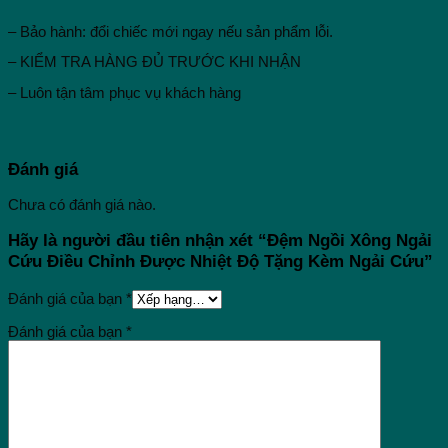
– Bảo hành: đổi chiếc mới ngay nếu sản phẩm lỗi.
– KIỂM TRA HÀNG ĐỦ TRƯỚC KHI NHẬN
– Luôn tận tâm phục vụ khách hàng
Đánh giá
Chưa có đánh giá nào.
Hãy là người đầu tiên nhận xét “Đệm Ngồi Xông Ngải
Cứu Điều Chỉnh Được Nhiệt Độ Tặng Kèm Ngải Cứu”
Đánh giá của bạn
*
Đánh giá của bạn
*