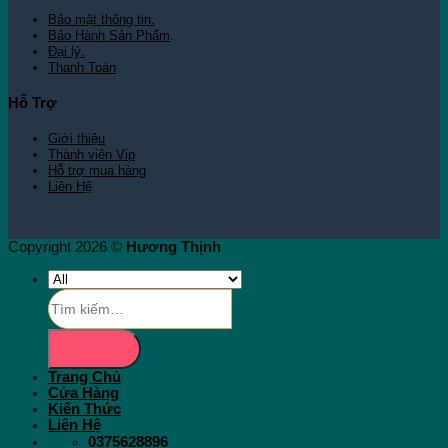
Bảo mật thông tin.
Bảo Hành Sản Phẩm
.
Đại lý.
Thanh Toán
Hỗ Trợ
Giới thiệu
Thành viên Vip
Hỗ trợ mua hàng
Liên Hệ
Copyright 2026 ©
Hương Thịnh
Tìm
kiếm:
Trang Chủ
Cửa Hàng
Kiến Thức
Liên Hệ
0375628896