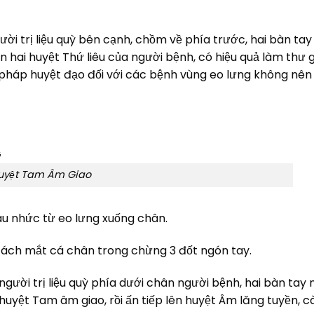
ời trị liệu quỳ bên cạnh, chồm về phía trước, hai bàn tay
 hai huyệt Thứ liêu của người bệnh, có hiệu quả làm thư 
u pháp huyệt đạo đối với các bệnh vùng eo lưng không nên
uyệt Tam Âm Giao
au nhức từ eo lưng xuống chân.
 cách mắt cá chân trong chừng 3 đốt ngón tay.
người trị liệu quỳ phía dưới chân người bệnh, hai bàn tay
 huyệt Tam âm giao, rồi ấn tiếp lên huyệt Âm lăng tuyền, 