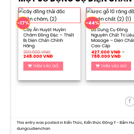
-17%
-44%
Cây Ấn Huyệt Huyền
Bộ Dụng Cụ Đồng
Châm Đồng Đặc – Thiết
Nguyên Chất Trị Liệ
Bị Diện Chẩn Chính
Masage – Diện Chẩ
Hãng
Cao Cấp
300.000
VNĐ
427.000
VNĐ
–
Giá
Giá
Khoả
248.000
VNĐ
788.000
VNĐ
gốc
hiện
giá:
là:
tại
từ
THÊM VÀO GIỎ
THÊM VÀO GIỎ
300.000 VNĐ.
là:
427.0
248.000 VNĐ.
đến
788.0
This entry was posted in
Kiến Thức
,
Kiến thức Đông Y - Bấm Hu
dungcudienchan
.