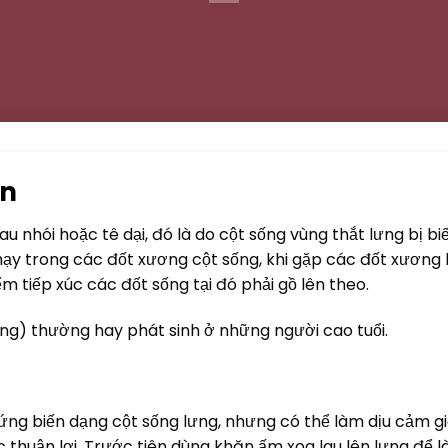
ân
u nhói hoặc tê dại, đó là do cột sống vùng thắt lưng bị bi
chạy trong các đốt xương cột sống, khi gặp các đốt xương 
m tiếp xúc các đốt sống tại đó phải gồ lên theo.
ưng) thường hay phát sinh ở những người cao tuổi.
ng biến dạng cột sống lưng, nhưng có thể làm dịu cảm g
c thuận lợi. Trước tiên dùng khăn ấm xoa lau lên lưng để 