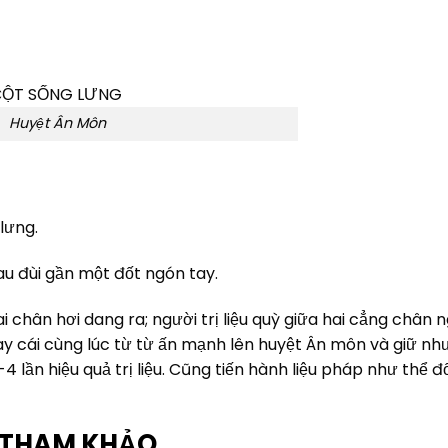
Huyệt Ân Môn
lưng.
au đùi gần một đốt ngón tay.
i chân hơi dang ra; người trị liệu quỳ giữa hai cẳng chân 
tay cái cùng lúc từ từ ấn mạnh lên huyệt Ân môn và giữ nh
-4 lần hiệu quả trị liệu. Cũng tiến hành liệu pháp như thể đố
 THAM KHẢO