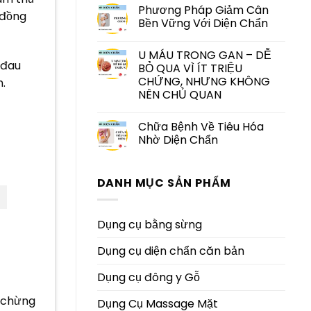
Phương Pháp Giảm Cân
 đồng
Bền Vững Với Diện Chẩn
U MÁU TRONG GAN – DỄ
 đau
BỎ QUA VÌ ÍT TRIỆU
CHỨNG, NHƯNG KHÔNG
.
NÊN CHỦ QUAN
Chữa Bệnh Về Tiêu Hóa
Nhờ Diện Chẩn
DANH MỤC SẢN PHẨM
Dụng cụ bằng sừng
Dụng cụ diện chẩn căn bản
Dụng cụ đông y Gỗ
h chừng
Dụng Cụ Massage Mặt