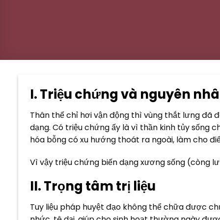
I. Triệu chứng và nguyên nh
Thân thể chỉ hơi vận động thì vùng thắt lưng đã đa
dạng. Có triệu chứng ấy là vì thần kinh tủy sống 
hóa bỗng có xu hướng thoát ra ngoài, làm cho điể
Vì vậy triệu chứng biến dạng xương sống (còng l
II. Trọng tâm trị liệu
Tuy liệu pháp huyệt đạo không thể chữa được chứ
nhức, tê dại, giúp cho sinh hoạt thường ngày đượ