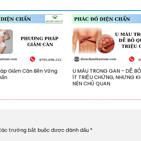
áp Giảm Cân Bền Vững
U MÁU TRONG GAN – DỄ BỎ
hẩn
ÍT TRIỆU CHỨNG, NHƯNG 
NÊN CHỦ QUAN
Các trường bắt buộc được đánh dấu
*