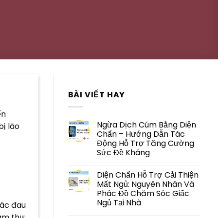
BÀI VIẾT HAY
ến
Ngừa Dịch Cúm Bằng Diện
bị lão
Chẩn – Hướng Dẫn Tác
Động Hỗ Trợ Tăng Cường
Sức Đề Kháng
Diện Chẩn Hỗ Trợ Cải Thiện
Mất Ngủ: Nguyên Nhân Và
Phác Đồ Chăm Sóc Giấc
Ngủ Tại Nhà
iác đau
làm thư