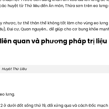
n các huyệt từ Thứ liêu đến Ân môn, Thừa sơn trên eo lưng
y nhược, tư thế thân thể không tốt làm cho vùng eo lưng
 du), Đại cự, Quan nguyên… để giúp cho cơ bụng khỏe mạnh
 liên quan và phương pháp trị liệu
Huyệt Thứ Liêu
eo lưng.
hứ 2 ở dưới đốt sống thứ 19, đối xứng qua và cách Đốc mạc