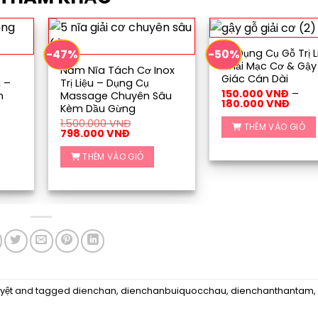
-47%
-50%
Bộ Dụng Cụ Gỗ Trị L
Chải Mạc Cơ & Gậ
Năm Nĩa Tách Cơ Inox
Giác Cán Dài
u –
Trị Liệu – Dụng Cụ
150.000
VNĐ
–
n
Massage Chuyên Sâu
Khoả
180.000
VNĐ
Kèm Dầu Gừng
giá:
từ
1.500.000
VNĐ
THÊM VÀO GIỎ
ng
Giá
Giá
150.0
798.000
VNĐ
gốc
hiện
đến
Sản
là:
tại
180.0
THÊM VÀO GIỎ
phẩm
00 VNĐ
1.500.000 VNĐ.
là:
798.000 VNĐ.
này
00 VNĐ
có
nhiều
biến
thể.
Các
tùy
yệt
and tagged
dienchan
,
dienchanbuiquocchau
,
dienchanthantam
,
chọn
có