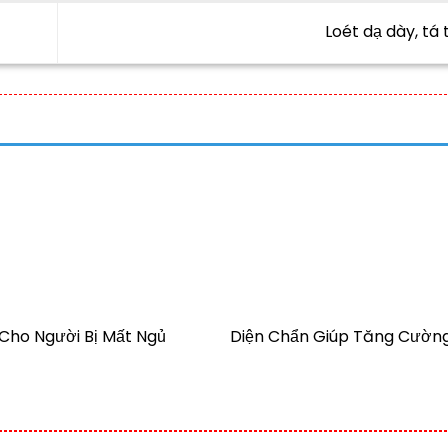
thể
Loét dạ dày, tá
được
chọn
trên
trang
sản
phẩm
Cho Người Bị Mất Ngủ
Diện Chẩn Giúp Tăng Cường