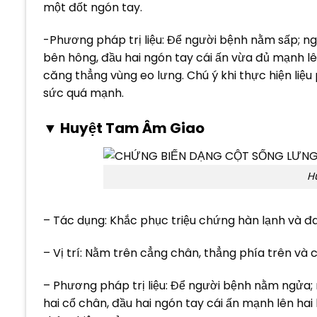
một đốt ngón tay.
-Phương pháp trị liệu: Để người bệnh nằm sấp; ngư
bên hông, đầu hai ngón tay cái ấn vừa đủ mạnh lên
căng thẳng vùng eo lưng. Chú ý khi thực hiện liệ
sức quá mạnh.
▼ Huyệt Tam Âm Giao
H
– Tác dụng: Khắc phục triệu chứng hàn lạnh và đ
– Vị trí: Nằm trên cẳng chân, thẳng phía trên và
– Phương pháp trị liệu: Để người bệnh nằm ngửa; 
hai cổ chân, đầu hai ngón tay cái ấn mạnh lên hai