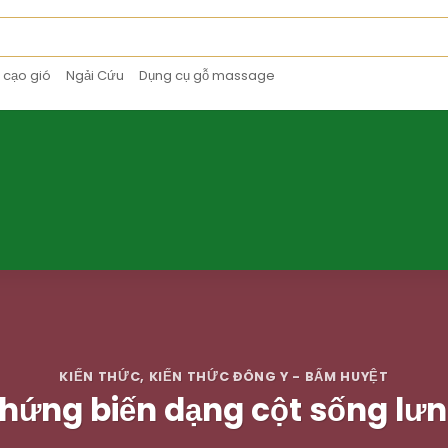
 cạo gió
Ngải Cứu
Dụng cụ gỗ massage
KIẾN THỨC
,
KIẾN THỨC ĐÔNG Y - BẤM HUYỆT
hứng biến dạng cột sống lư