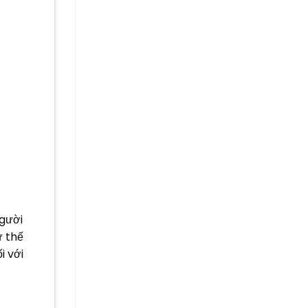
người
ư thế
i với