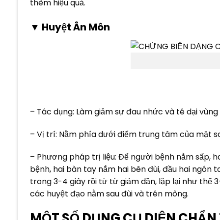
thêm hiệu quả.
▼ Huyệt Ân Môn
– Tác dụng: Làm giảm sự đau nhức và tê dại vùng 
– Vị trí: Nằm phía dưới điểm trung tâm của mặt s
– Phương pháp trị liệu: Để người bệnh nằm sấp, ha
bệnh, hai bàn tay nắm hai bên đùi, đầu hai ngón 
trong 3-4 giây rồi từ từ giảm dần, lặp lại như thế 3
các huyệt đạo nằm sau đùi và trên mông.
MỘT SỐ DỤNG CỤ DIỆN CHẨN