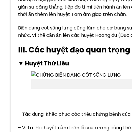
giãn sự căng thẳng, tiếp đó tỉ mỉ tiến hành ấn lê
thời ấn thêm lên huyệt Tam âm giao trên chân.
Biến dạng cột sống lưng cũng làm cho cơ bụng su
nhức, vì thế cần ấn lên các huyệt Hoang du (Dục
III. Các huyệt đạo quan trọng
▼ Huyệt Thứ Liêu
– Tác dụng: Khắc phục các triệu chứng bệnh của 
– Vị trí: Hai huyệt nằm trên lỗ sau xương cùng t