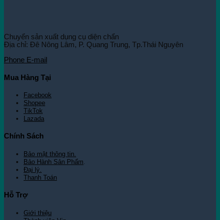
Chuyển sản xuất dụng cụ diện chẩn
Địa chỉ: Đê Nông Lâm, P. Quang Trung, Tp.Thái Nguyên
Phone
E-mail
Mua Hàng Tại
Facebook
Shopee
TikTok
Lazada
Chính Sách
Bảo mật thông tin.
Bảo Hành Sản Phẩm
.
Đại lý.
Thanh Toán
Hỗ Trợ
Giới thiệu