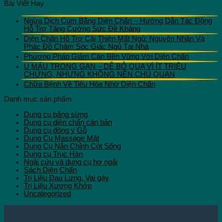
Bài Viết Hay
Ngừa Dịch Cúm Bằng Diện Chẩn – Hướng Dẫn Tác Động
Hỗ Trợ Tăng Cường Sức Đề Kháng
Diện Chẩn Hỗ Trợ Cải Thiện Mất Ngủ: Nguyên Nhân Và
Phác Đồ Chăm Sóc Giấc Ngủ Tại Nhà
Phương Pháp Giảm Cân Bền Vững Với Diện Chẩn
U MÁU TRONG GAN – DỄ BỎ QUA VÌ ÍT TRIỆU
CHỨNG, NHƯNG KHÔNG NÊN CHỦ QUAN
Chữa Bệnh Về Tiêu Hóa Nhờ Diện Chẩn
Danh mục sản phẩm
Dụng cụ bằng sừng
Dụng cụ diện chẩn căn bản
Dụng cụ đông y Gỗ
Dụng Cụ Massage Mặt
Dụng Cụ Nắn Chỉnh Cột Sống
Dụng cụ Trục Hàn
Ngải cứu và dụng cụ hơ ngải
Sách Diện Chẩn
Trị Liệu Đau Lưng, Vai gáy
Trị Liệu Xương Khớp
Uncategorized