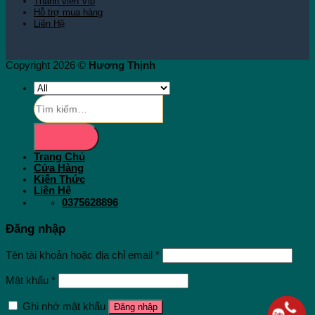
Thành viên Vip
Hỗ trợ mua hàng
Liên Hệ
Copyright 2026 ©
Hương Thịnh
Tìm
kiếm:
Trang Chủ
Cửa Hàng
Kiến Thức
Liên Hệ
0375628896
Đăng nhập
Tên tài khoản hoặc địa chỉ email
*
Mật khẩu
*
Ghi nhớ mật khẩu
Đăng nhập