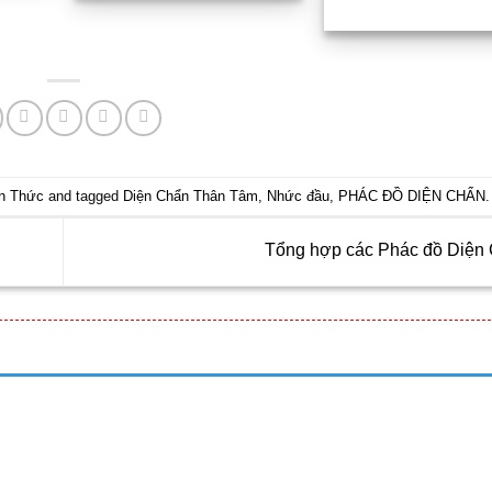
199.00
n Thức
and tagged
Diện Chẩn Thân Tâm
,
Nhức đầu
,
PHÁC ĐỒ DIỆN CHẨN
.
Tổng hợp các Phác đồ Diện