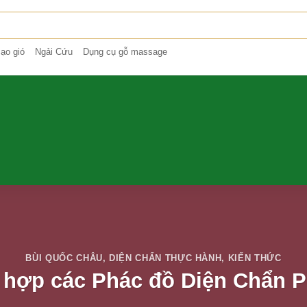
ạo gió
Ngải Cứu
Dụng cụ gỗ massage
BÙI QUỐC CHÂU
,
DIỆN CHẨN THỰC HÀNH
,
KIẾN THỨC
 hợp các Phác đồ Diện Chẩn P