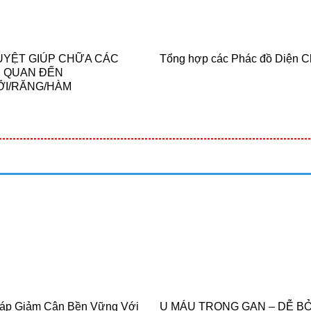
UYỆT GIÚP CHỮA CÁC
Tổng hợp các Phác đồ Diện 
N QUAN ĐẾN
ỠI/RĂNG/HÀM
áp Giảm Cân Bền Vững Với
U MÁU TRONG GAN – DỄ BỎ