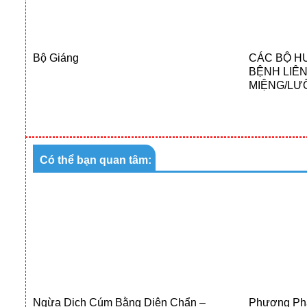
Bộ Giáng
CÁC BỘ H
BỆNH LIÊ
MIỆNG/LƯ
Có thể bạn quan tâm:
Ngừa Dịch Cúm Bằng Diện Chẩn –
Phương Ph