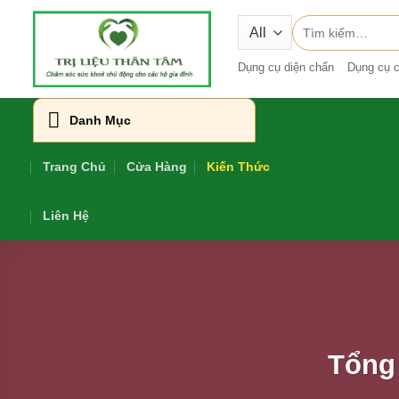
Skip
Tìm
to
kiếm:
content
Dụng cụ diện chẩn
Dụng cụ c
Danh Mục
Trang Chủ
Cửa Hàng
Kiến Thức
Liên Hệ
Tổng