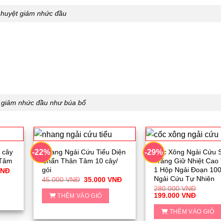
 huyệt giảm nhức đầu
 giảm nhức đầu như búa bổ
 cây
Nhang Ngải Cứu Tiểu Diện
Cốc Xông Ngải Cứu 
-22%
-29%
 Tâm
Chẩn Thân Tâm 10 cây/
Trắng Giữ Nhiệt Cao
gói
1 Hộp Ngải Đoạn 10
Giá
VNĐ
hiện
Ngải Cứu Tự Nhiên
Giá
Giá
45.000
VNĐ
35.000
VNĐ
tại
gốc
hiện
280.000
VNĐ
VNĐ.
là:
là:
tại
Giá
Giá
199.000
VNĐ
THÊM VÀO GIỎ
40.000 VNĐ.
45.000 VNĐ.
là:
gốc
hiện
35.000 VNĐ.
là:
tại
THÊM VÀO GIỎ
280.000 VNĐ.
là: