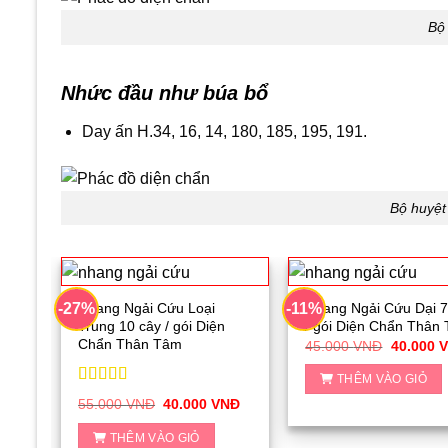
Bộ
Nhức đầu như búa bổ
Day ấn H.34, 16, 14, 180, 185, 195, 191.
Bộ huyệt
Nhang Ngải Cứu Loại
Nhang Ngải Cứu Dại 7
-27%
-11%
Trung 10 cây / gói Diện
/ gói Diện Chẩn Thân
Chẩn Thân Tâm
Giá
45.000
VNĐ
40.000
gốc
là:
THÊM VÀO GIỎ
45.000 
Được xếp
Giá
Giá
55.000
VNĐ
40.000
VNĐ
hạng
5.00
5
gốc
hiện
sao
là:
tại
THÊM VÀO GIỎ
55.000 VNĐ.
là: