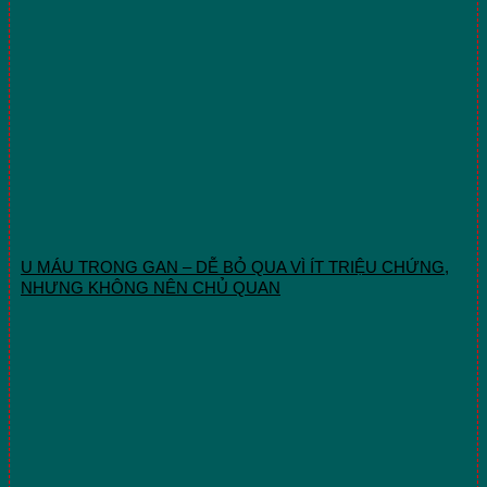
U MÁU TRONG GAN – DỄ BỎ QUA VÌ ÍT TRIỆU CHỨNG,
NHƯNG KHÔNG NÊN CHỦ QUAN