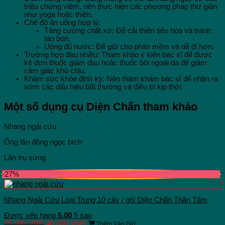
triệu chứng viêm, nên thực hiện các phương pháp thư giãn
như yoga hoặc thiền.
Chế độ ăn uống hợp lý:
Tăng cường chất xơ: Để cải thiện tiêu hóa và tránh
táo bón.
Uống đủ nước: Để giữ cho phân mềm và dễ đi hơn.
Trường hợp đau nhiều: Tham khảo ý kiến bác sĩ để được
kê đơn thuốc giảm đau hoặc thuốc bôi ngoài da để giảm
cảm giác khó chịu.
Khám sức khỏe định kỳ: Nên thăm khám bác sĩ để nhận ra
sớm các dấu hiệu bất thường và điều trị kịp thời.
Một số dụng cụ Diện Chẩn tham khảo
Nhang ngải cứu
Ống lăn đồng ngọc bích
Lăn trụ sừng
-27%
Nhang Ngải Cứu Loại Trung 10 cây / gói Diện Chẩn Thân Tâm
Được xếp hạng
5.00
5 sao
Giá
Giá
55.000
VNĐ
40.000
VNĐ
Thêm Vào Giỏ