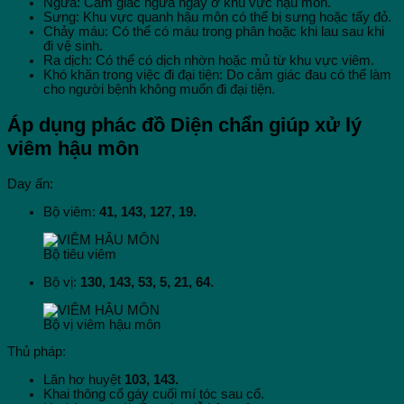
Ngứa: Cảm giác ngứa ngáy ở khu vực hậu môn.
Sưng: Khu vực quanh hậu môn có thể bị sưng hoặc tấy đỏ.
Chảy máu: Có thể có máu trong phân hoặc khi lau sau khi
đi vệ sinh.
Ra dịch: Có thể có dịch nhờn hoặc mủ từ khu vực viêm.
Khó khăn trong việc đi đại tiện: Do cảm giác đau có thể làm
cho người bệnh không muốn đi đại tiện.
Áp dụng phác đồ Diện chẩn giúp xử lý
viêm hậu môn
Day ấn:
Bộ viêm:
41, 143, 127, 19.
Bộ tiêu viêm
Bộ vị:
130, 143, 53, 5, 21, 64.
Bộ vị viêm hậu môn
Thủ pháp:
Lăn hơ huyệt
103, 143.
Khai thông cổ gáy cuối mí tóc sau cổ.