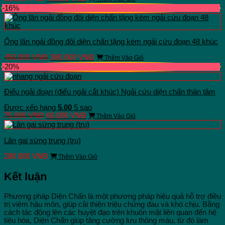
gốc
hiện
-16%
là:
tại
55.000 VNĐ.
là:
40.000 VNĐ.
Ống lăn ngải đồng đôi diện chẩn tặng kèm ngải cứu đoạn 48 khúc
Giá
Giá
450.000
VNĐ
380.000
VNĐ
Thêm Vào Giỏ
gốc
hiện
-20%
là:
tại
450.000 VNĐ.
là:
380.000 VNĐ.
Điếu ngải đoạn (điếu ngải cắt khúc) Ngải cứu diện chẩn thân tâm
Được xếp hạng
5.00
5 sao
Giá
Giá
75.000
VNĐ
60.000
VNĐ
Thêm Vào Giỏ
gốc
hiện
là:
tại
75.000 VNĐ.
là:
Lăn gai sừng trung (trụ)
60.000 VNĐ.
280.000
VNĐ
Thêm Vào Giỏ
Kết luận
Phương pháp Diện Chẩn là một phương pháp hiệu quả hỗ trợ điều
trị viêm hậu môn, giúp cải thiện triệu chứng đau và khó chịu. Bằng
cách tác động lên các huyệt đạo trên khuôn mặt liên quan đến hệ
tiêu hóa, Diện Chẩn giúp tăng cường lưu thông máu, từ đó làm