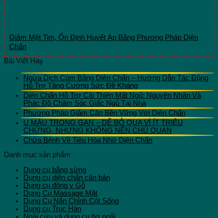
Giảm Mệt Tim, Ổn Định Huyết Áp Bằng Phương Pháp Diện
Chẩn
Bài Viết Hay
Ngừa Dịch Cúm Bằng Diện Chẩn – Hướng Dẫn Tác Động
Hỗ Trợ Tăng Cường Sức Đề Kháng
Diện Chẩn Hỗ Trợ Cải Thiện Mất Ngủ: Nguyên Nhân Và
Phác Đồ Chăm Sóc Giấc Ngủ Tại Nhà
Phương Pháp Giảm Cân Bền Vững Với Diện Chẩn
U MÁU TRONG GAN – DỄ BỎ QUA VÌ ÍT TRIỆU
CHỨNG, NHƯNG KHÔNG NÊN CHỦ QUAN
Chữa Bệnh Về Tiêu Hóa Nhờ Diện Chẩn
Danh mục sản phẩm
Dụng cụ bằng sừng
Dụng cụ diện chẩn căn bản
Dụng cụ đông y Gỗ
Dụng Cụ Massage Mặt
Dụng Cụ Nắn Chỉnh Cột Sống
Dụng cụ Trục Hàn
Ngải cứu và dụng cụ hơ ngải