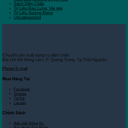
Sách Diện Chẩn
Trị Liệu Đau Lưng, Vai gáy
Trị Liệu Xương Khớp
Uncategorized
Chuyển sản xuất dụng cụ diện chẩn
Địa chỉ: Đê Nông Lâm, P. Quang Trung, Tp.Thái Nguyên
Phone
E-mail
Mua Hàng Tại
Facebook
Shopee
TikTok
Lazada
Chính Sách
Bảo mật thông tin.
Bảo Hành Sản Phẩm
.