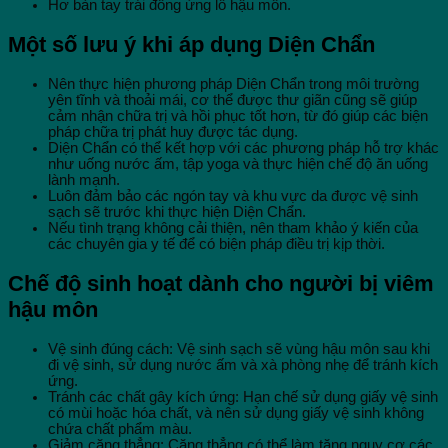
Hơ bàn tay trái đồng ứng lỗ hậu môn.
Một số lưu ý khi áp dụng Diện Chẩn
Nên thực hiện phương pháp Diện Chẩn trong môi trường
yên tĩnh và thoải mái, cơ thể được thư giãn cũng sẽ giúp
cảm nhận chữa trị và hồi phục tốt hơn, từ đó giúp các biện
pháp chữa trị phát huy được tác dụng.
Diện Chẩn có thể kết hợp với các phương pháp hỗ trợ khác
như uống nước ấm, tập yoga và thực hiện chế độ ăn uống
lành mạnh.
Luôn đảm bảo các ngón tay và khu vực da được vệ sinh
sạch sẽ trước khi thực hiện Diện Chẩn.
Nếu tình trạng không cải thiện, nên tham khảo ý kiến của
các chuyên gia y tế để có biện pháp điều trị kịp thời.
Chế độ sinh hoạt dành cho người bị
viêm
hậu môn
Vệ sinh đúng cách: Vệ sinh sạch sẽ vùng hậu môn sau khi
đi vệ sinh, sử dụng nước ấm và xà phòng nhẹ để tránh kích
ứng.
Tránh các chất gây kích ứng: Hạn chế sử dụng giấy vệ sinh
có mùi hoặc hóa chất, và nên sử dụng giấy vệ sinh không
chứa chất phẩm màu.
Giảm căng thẳng: Căng thẳng có thể làm tăng nguy cơ các