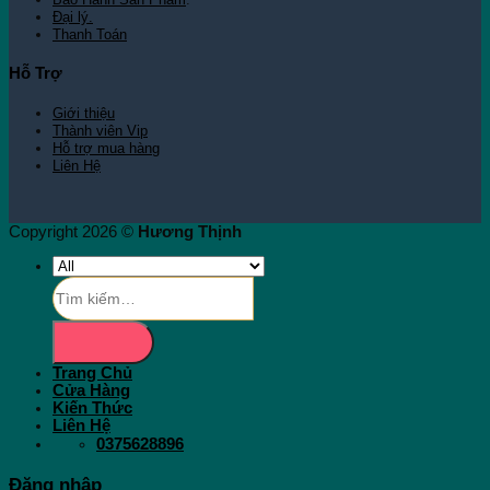
Đại lý.
Thanh Toán
Hỗ Trợ
Giới thiệu
Thành viên Vip
Hỗ trợ mua hàng
Liên Hệ
Copyright 2026 ©
Hương Thịnh
Tìm
kiếm:
Trang Chủ
Cửa Hàng
Kiến Thức
Liên Hệ
0375628896
Đăng nhập