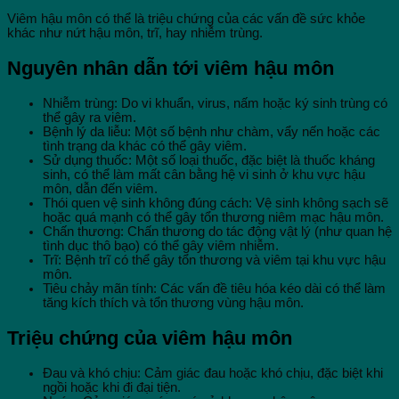
Viêm hậu môn có thể là triệu chứng của các vấn đề sức khỏe
khác như nứt hậu môn, trĩ, hay nhiễm trùng.
Nguyên nhân dẫn tới viêm hậu môn
Nhiễm trùng: Do vi khuẩn, virus, nấm hoặc ký sinh trùng có
thể gây ra viêm.
Bệnh lý da liễu: Một số bệnh như chàm, vẩy nến hoặc các
tình trạng da khác có thể gây viêm.
Sử dụng thuốc: Một số loại thuốc, đặc biệt là thuốc kháng
sinh, có thể làm mất cân bằng hệ vi sinh ở khu vực hậu
môn, dẫn đến viêm.
Thói quen vệ sinh không đúng cách: Vệ sinh không sạch sẽ
hoặc quá mạnh có thể gây tổn thương niêm mạc hậu môn.
Chấn thương: Chấn thương do tác động vật lý (như quan hệ
tình dục thô bạo) có thể gây viêm nhiễm.
Trĩ: Bệnh trĩ có thể gây tổn thương và viêm tại khu vực hậu
môn.
Tiêu chảy mãn tính: Các vấn đề tiêu hóa kéo dài có thể làm
tăng kích thích và tổn thương vùng hậu môn.
Triệu chứng của viêm hậu môn
Đau và khó chịu: Cảm giác đau hoặc khó chịu, đặc biệt khi
ngồi hoặc khi đi đại tiện.